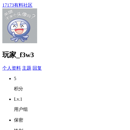
17173有料社区
玩家_f3w3
个人资料
主题
回复
5
积分
Lv.1
用户组
保密