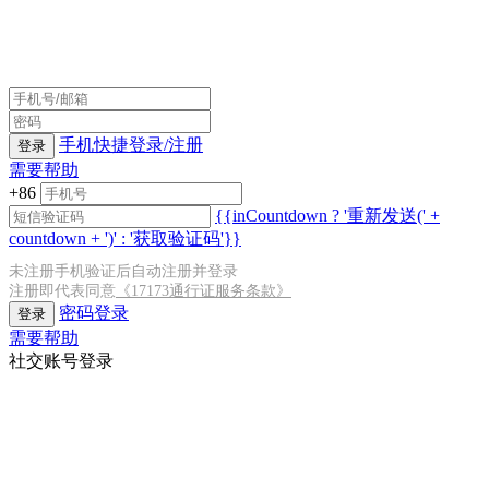
手机快捷登录/注册
登录
需要帮助
+86
{{inCountdown ? '重新发送(' +
countdown + ')' : '获取验证码'}}
未注册手机验证后自动注册并登录
注册即代表同意
《17173通行证服务条款》
密码登录
登录
需要帮助
社交账号登录