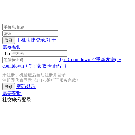
手机快捷登录/注册
登录
需要帮助
+86
{{inCountdown ? '重新发送(' +
countdown + ')' : '获取验证码'}}
未注册手机验证后自动注册并登录
注册即代表同意
《17173通行证服务条款》
密码登录
登录
需要帮助
社交账号登录