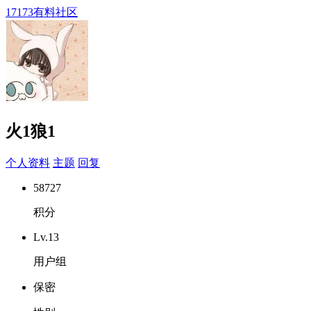
17173有料社区
火1狼1
个人资料
主题
回复
58727
积分
Lv.13
用户组
保密