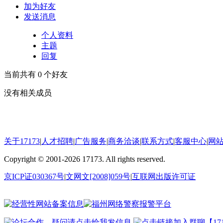
加为好友
发送消息
个人资料
主题
回复
当前共有
0
个好友
没有相关成员
关于17173
|
人才招聘
|
广告服务
|
商务洽谈
|
联系方式
|
客服中心
|
网
Copyright
©
2001-2026 17173. All rights reserved.
京ICP证030367号
|
文网文[2008]059号
|
互联网出版许可证