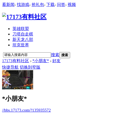
看新闻
-
找游戏
-
抢礼包
-
下载
-
问答
-
视频
英雄联盟
刀塔自走棋
新天龙八部
坦克世界
搜索
搜索
17173有料社区
›
*小朋友*
›
好友
快捷导航
切换到窄版
*小朋友*
//bbs.17173.com/?135935572