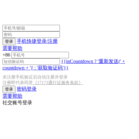
手机快捷登录/注册
登录
需要帮助
+86
{{inCountdown ? '重新发送(' +
countdown + ')' : '获取验证码'}}
未注册手机验证后自动注册并登录
注册即代表同意
《17173通行证服务条款》
密码登录
登录
需要帮助
社交账号登录