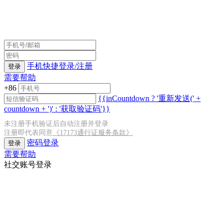
手机快捷登录/注册
登录
需要帮助
+86
{{inCountdown ? '重新发送(' +
countdown + ')' : '获取验证码'}}
未注册手机验证后自动注册并登录
注册即代表同意
《17173通行证服务条款》
密码登录
登录
需要帮助
社交账号登录