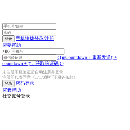
手机快捷登录/注册
登录
需要帮助
+86
{{inCountdown ? '重新发送(' +
countdown + ')' : '获取验证码'}}
未注册手机验证后自动注册并登录
注册即代表同意
《17173通行证服务条款》
密码登录
登录
需要帮助
社交账号登录