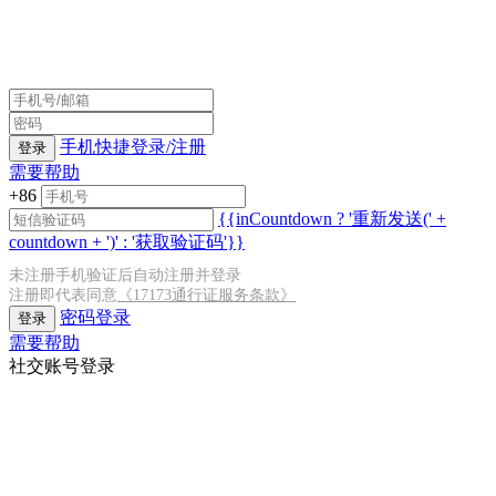
手机快捷登录/注册
登录
需要帮助
+86
{{inCountdown ? '重新发送(' +
countdown + ')' : '获取验证码'}}
未注册手机验证后自动注册并登录
注册即代表同意
《17173通行证服务条款》
密码登录
登录
需要帮助
社交账号登录