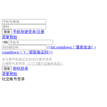
手机快捷登录/注册
登录
需要帮助
+86
{{inCountdown ? '重新发送(' +
countdown + ')' : '获取验证码'}}
未注册手机验证后自动注册并登录
注册即代表同意
《17173通行证服务条款》
密码登录
登录
需要帮助
社交账号登录