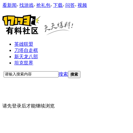
看新闻
-
找游戏
-
抢礼包
-
下载
-
问答
-
视频
英雄联盟
刀塔自走棋
新天龙八部
坦克世界
搜索
搜索
请先登录后才能继续浏览