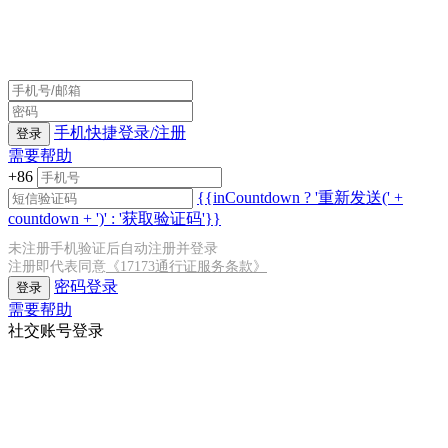
手机快捷登录/注册
登录
需要帮助
+86
{{inCountdown ? '重新发送(' +
countdown + ')' : '获取验证码'}}
未注册手机验证后自动注册并登录
注册即代表同意
《17173通行证服务条款》
密码登录
登录
需要帮助
社交账号登录