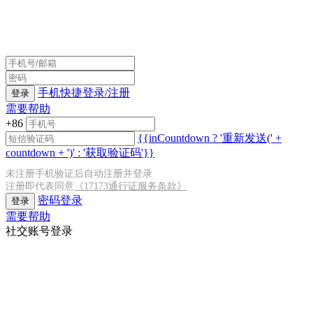
手机快捷登录/注册
登录
需要帮助
+86
{{inCountdown ? '重新发送(' +
countdown + ')' : '获取验证码'}}
未注册手机验证后自动注册并登录
注册即代表同意
《17173通行证服务条款》
密码登录
登录
需要帮助
社交账号登录