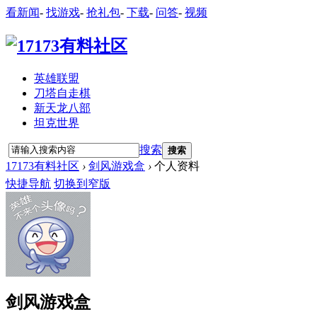
看新闻
-
找游戏
-
抢礼包
-
下载
-
问答
-
视频
英雄联盟
刀塔自走棋
新天龙八部
坦克世界
搜索
搜索
17173有料社区
›
剑风游戏盒
›
个人资料
快捷导航
切换到窄版
剑风游戏盒