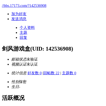
//bbs.17173.com/?142536908
加为好友
发送消息
个人资料
主题
回复
剑风游戏盒
(UID: 142536908)
邮箱状态
未验证
视频认证
未认证
统计信息
好友数 0
|
回帖数 22
|
主题数 0
性别
保密
生日
-
活跃概况