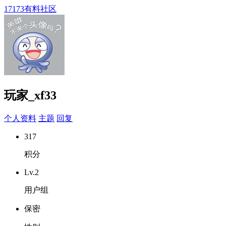
17173有料社区
玩家_xf33
个人资料
主题
回复
317
积分
Lv.2
用户组
保密