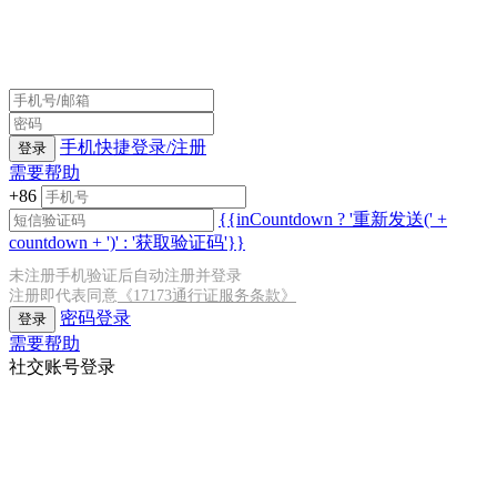
手机快捷登录/注册
登录
需要帮助
+86
{{inCountdown ? '重新发送(' +
countdown + ')' : '获取验证码'}}
未注册手机验证后自动注册并登录
注册即代表同意
《17173通行证服务条款》
密码登录
登录
需要帮助
社交账号登录