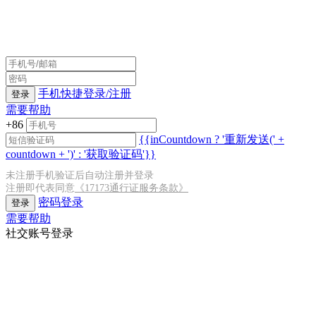
手机快捷登录/注册
登录
需要帮助
+86
{{inCountdown ? '重新发送(' +
countdown + ')' : '获取验证码'}}
未注册手机验证后自动注册并登录
注册即代表同意
《17173通行证服务条款》
密码登录
登录
需要帮助
社交账号登录