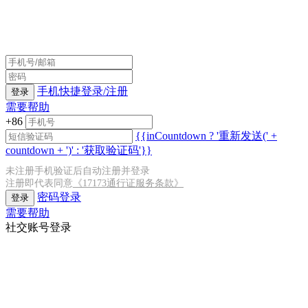
手机快捷登录/注册
登录
需要帮助
+86
{{inCountdown ? '重新发送(' +
countdown + ')' : '获取验证码'}}
未注册手机验证后自动注册并登录
注册即代表同意
《17173通行证服务条款》
密码登录
登录
需要帮助
社交账号登录