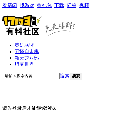
看新闻
-
找游戏
-
抢礼包
-
下载
-
问答
-
视频
英雄联盟
刀塔自走棋
新天龙八部
坦克世界
搜索
搜索
请先登录后才能继续浏览