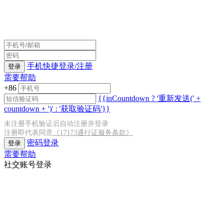
手机快捷登录/注册
登录
需要帮助
+86
{{inCountdown ? '重新发送(' +
countdown + ')' : '获取验证码'}}
未注册手机验证后自动注册并登录
注册即代表同意
《17173通行证服务条款》
密码登录
登录
需要帮助
社交账号登录