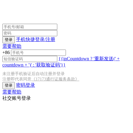
手机快捷登录/注册
登录
需要帮助
+86
{{inCountdown ? '重新发送(' +
countdown + ')' : '获取验证码'}}
未注册手机验证后自动注册并登录
注册即代表同意
《17173通行证服务条款》
密码登录
登录
需要帮助
社交账号登录