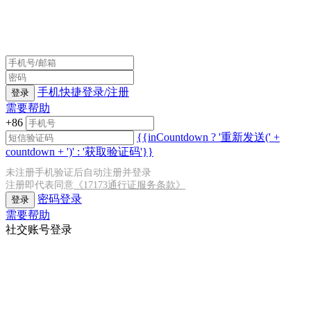
手机快捷登录/注册
登录
需要帮助
+86
{{inCountdown ? '重新发送(' +
countdown + ')' : '获取验证码'}}
未注册手机验证后自动注册并登录
注册即代表同意
《17173通行证服务条款》
密码登录
登录
需要帮助
社交账号登录