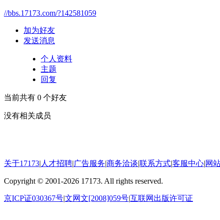
//bbs.17173.com/?142581059
加为好友
发送消息
个人资料
主题
回复
当前共有
0
个好友
没有相关成员
关于17173
|
人才招聘
|
广告服务
|
商务洽谈
|
联系方式
|
客服中心
|
网
Copyright
©
2001-2026 17173. All rights reserved.
京ICP证030367号
|
文网文[2008]059号
|
互联网出版许可证