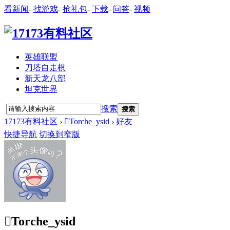
看新闻
-
找游戏
-
抢礼包
-
下载
-
问答
-
视频
英雄联盟
刀塔自走棋
新天龙八部
坦克世界
搜索
搜索
17173有料社区
›
Torche_ysid
›
好友
快捷导航
切换到窄版
Torche_ysid