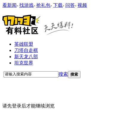
看新闻
-
找游戏
-
抢礼包
-
下载
-
问答
-
视频
英雄联盟
刀塔自走棋
新天龙八部
坦克世界
搜索
搜索
请先登录后才能继续浏览