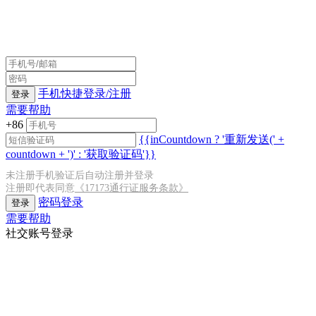
手机快捷登录/注册
登录
需要帮助
+86
{{inCountdown ? '重新发送(' +
countdown + ')' : '获取验证码'}}
未注册手机验证后自动注册并登录
注册即代表同意
《17173通行证服务条款》
密码登录
登录
需要帮助
社交账号登录