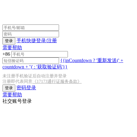
手机快捷登录/注册
登录
需要帮助
+86
{{inCountdown ? '重新发送(' +
countdown + ')' : '获取验证码'}}
未注册手机验证后自动注册并登录
注册即代表同意
《17173通行证服务条款》
密码登录
登录
需要帮助
社交账号登录