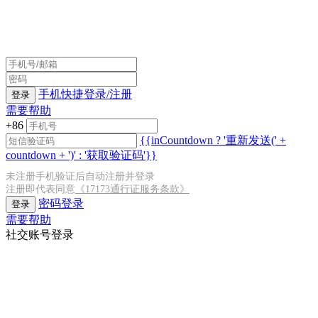
手机快捷登录/注册
登录
需要帮助
+86
{{inCountdown ? '重新发送(' +
countdown + ')' : '获取验证码'}}
未注册手机验证后自动注册并登录
注册即代表同意
《17173通行证服务条款》
密码登录
登录
需要帮助
社交账号登录