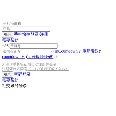
手机快捷登录/注册
登录
需要帮助
+86
{{inCountdown ? '重新发送(' +
countdown + ')' : '获取验证码'}}
未注册手机验证后自动注册并登录
注册即代表同意
《17173通行证服务条款》
密码登录
登录
需要帮助
社交账号登录