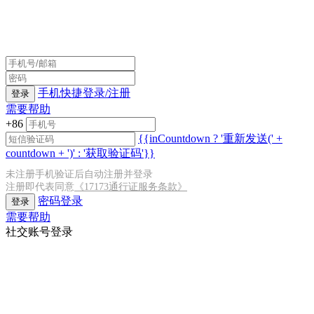
手机快捷登录/注册
登录
需要帮助
+86
{{inCountdown ? '重新发送(' +
countdown + ')' : '获取验证码'}}
未注册手机验证后自动注册并登录
注册即代表同意
《17173通行证服务条款》
密码登录
登录
需要帮助
社交账号登录