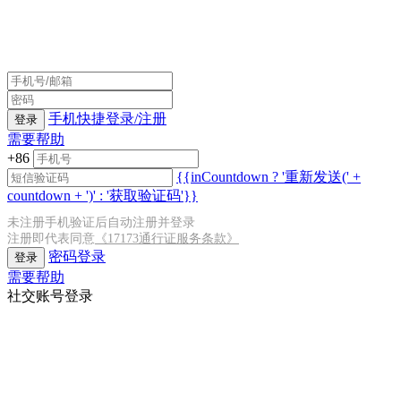
手机快捷登录/注册
登录
需要帮助
+86
{{inCountdown ? '重新发送(' +
countdown + ')' : '获取验证码'}}
未注册手机验证后自动注册并登录
注册即代表同意
《17173通行证服务条款》
密码登录
登录
需要帮助
社交账号登录