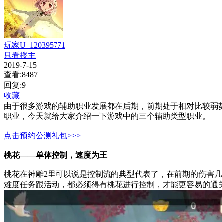
玩家U_120395771
只看楼主
2019-7-15
查看:8487
回复:9
收藏
由于
很多游戏的
辅助职业发展
都在
后期，前期处
于相对
比较弱
职业，今天就给大家介绍一下游戏中的三个辅助类型职业。
点击预约公测礼包>>>
桃花——单体控制，速度为王
桃花在
神雕2里
可以说是控制流的
典型
代表了，在前期的伤害几
难度任务跟活动，
都必须得有桃花进行控制，才能
更容易的通