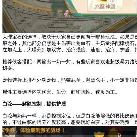
大理宝石的选择，取决于玩家自己更倾向于哪种玩法。
如果是
服之外，其他部分仍然是主伤害出龙血石，主奶量搭配橄榄石
在加点上，大理分别加双方、治疗强度、速度、治疗、护盾、
推荐侠客搭配：两输出一奶一封，有些玩家喜欢走超级暴力路
稳妥。
宠物选择上推荐外功宠物，熊猫武圣，枭鹰杀手，不一定非得
属性主要选择内功伤害、生命、封印抗性、速度为主。
白驼——解除控制，提供护盾
白驼与奶妈一样，都是控制定位，但是白驼能够做的要比奶妈
的，不过白驼的培养难度较高，想要玩好白驼，对其要耗费一