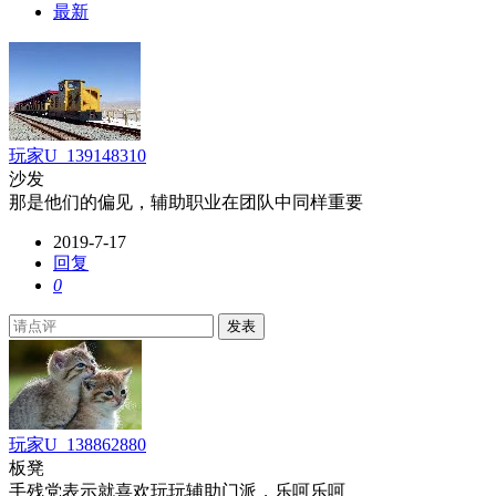
最新
玩家U_139148310
沙发
那是他们的偏见，辅助职业在团队中同样重要
2019-7-17
回复
0
发表
玩家U_138862880
板凳
手残党表示就喜欢玩玩辅助门派，乐呵乐呵