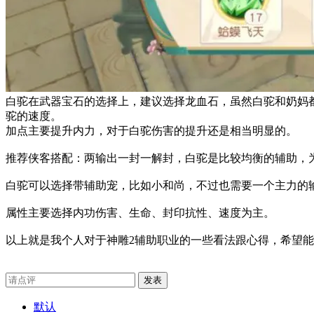
白驼在武器宝石的选择上，建议选择龙血石，虽然白驼和奶妈
驼的速度。
加点主要提升内力，对于白驼伤害的提升还是相当明显的。
推荐侠客搭配：两输出一封一解封，白驼是比较均衡的辅助，
白驼
可以选择带辅助宠
，
比如
小和尚
，不过也需要一个主力的
属性主要选择内功伤害、生命、封印抗性、速度为主。
以上就是我个人对于神雕2
辅助职业的一些
看法跟
心得，希望能
发表
默认