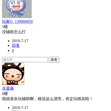
玩家U_139969059
5楼
没辅助怎么打
2019-7-17
回复
0
发表
水凝薇
6楼
我就喜欢玩辅助啊，桃花这么漂亮，肯定玩桃花啦！
2019-7-17