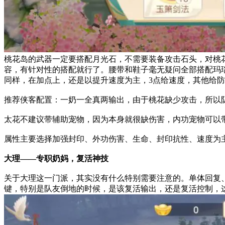
桃花岛的武器一定要搭配月光石，
不需要装备攻击石头，
对桃
容，有针对性的搭配就行了。腰带和鞋子毫无疑问全部搭配玛
同样
，在加点上，还是以提升速度为主，3点给速度，其他给
推荐侠客配置：一奶一全真两输出，由于桃花缺少攻击，所以
太花不建议带辅助宠物，因为本身就很缺伤害，内功宠物可以
属性主要选择加强封印、外功伤害、生命、封印抗性、速度为
大理——专职奶妈，复活神技
关于大理这一门派，其实没有什么
特别需要注意的。
单体回复
键，
特别是队友倒地的时候，
是该
复活
输出，还是
复活
控制，