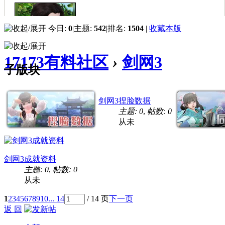
今日:
0
|
主题:
542
|
排名:
1504
|
收藏本版
17173有料社区
›
剑网3
子版块
剑网3捏脸数据
主题: 0
,
帖数: 0
从未
剑网3成就资料
主题: 0
,
帖数: 0
从未
1
2
3
4
5
6
7
8
9
10
... 14
/ 14 页
下一页
返 回