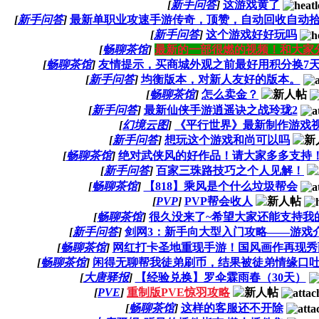
[
新手问答
]
这游戏黄了
[
新手问答
]
最新单职业攻速手游传奇，顶赞，自动回收自动
[
新手问答
]
这个游戏好好玩吗
[
畅聊茶馆
]
最新的一部很燃的视频！和大家
[
畅聊茶馆
]
友情提示，买商城外观之前最好用积分换7
[
新手问答
]
均衡版本，对新人友好的版本。
[
畅聊茶馆
]
怎么卖金？
[
新手问答
]
最新仙侠手游逍遥诀之战玲珑2
[
幻境云图
]
《平行世界》最新制作游戏
[
新手问答
]
想玩这个游戏和尚可以吗
[
畅聊茶馆
]
绝对武侠风的好作品！请大家多多支持
[
新手问答
]
百家三珠路技巧之个人见解！
[
畅聊茶馆
]
【818】乘风是个什么垃圾帮会
[
PVP
]
PVP帮会收人
[
畅聊茶馆
]
很久没来了~希望大家还能支持我
[
新手问答
]
剑网3：新手向大型入门攻略——游戏
[
畅聊茶馆
]
网红打卡圣地重现手游！国风画作再现秀
[
畅聊茶馆
]
闲得无聊帮我徒弟刷币，结果被徒弟情缘口
[
大唐驿报
]
【经验兑换】罗伞霖雨春（30天）
[
PVE
]
重制版PVE惊羽攻略
[
畅聊茶馆
]
这样的客服还不开除