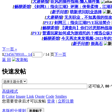
[
大唐驿报
]
听风的插件指南-懒人插件集
[
畅聊茶馆
]
《剑网3：指尖江湖》评测：侠骨柔情，江湖
[
新手问答
]
萌新求问职业选择
[
大唐驿报
]
无关职业，不知真假的技
[
PVE
]
剑网三：指尖江湖PVE玩法简介
[
畅聊茶馆
]
【调查向】你们讨厌那种战
[
PVX
]
普通玩家如何成为游戏托的？维迅公纵
[
畅聊茶馆
]
今天再次来发视频~2021年
[
新手问答
]
崇高石
下一页 »
1
2
3
4
5
6
7
8
9
10
... 14
/ 14 页
下一页
返 回
快速发帖
还可输入
80
高级模式
B
Color
Image
Link
Quote
Code
Smilies
您需要登录后才可以发帖
登录
|
立即注册
本版积分规则
发表帖子