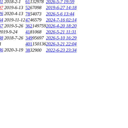
31
2018-2-1
61
132978
2026-5-7 19:59
97
2019-6-13
52
67098
2019-6-27 14:18
26
2020-4-13
78
54073
2026-5-6 13:44
64
2019-11-12
47
46579
2024-7-16 02:14
67
2019-5-26
362
149759
2026-4-20 18:20
2019-9-24
41
81068
2026-5-21 11:31
48
2018-7-26
349
95697
2026-5-10 16:29
1
401
150136
2026-3-21 22:04
46
2020-3-19
38
32900
2022-6-23 23:34