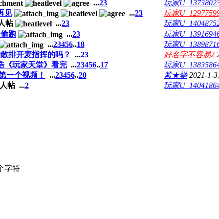
...
2
3
玩家U_1373802
再见
...
2
3
玩家U_1297759
...
2
3
玩家U_1404875
改偷跑
...
2
3
玩家U_1391694
...
2
3
4
5
6
..
18
玩家U_1389871
场散排开麦指挥的吗？
...
2
3
好名字不容易2
浩《玩家天堂》看完
...
2
3
4
5
6
..
17
玩家U_1383586
的第一个视频！
...
2
3
4
5
6
..
20
紫★鳞
2021-1-3
...
2
玩家U_1404186
个字符