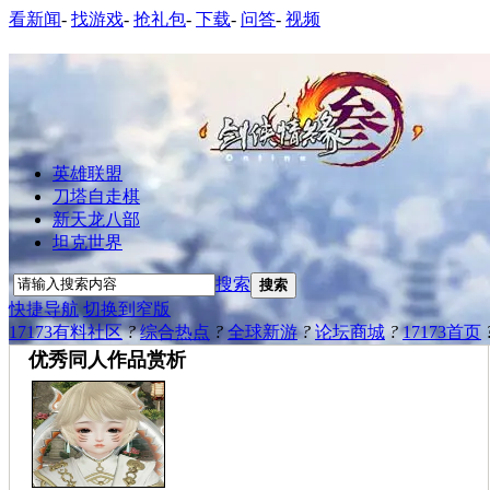
看新闻
-
找游戏
-
抢礼包
-
下载
-
问答
-
视频
英雄联盟
刀塔自走棋
新天龙八部
坦克世界
搜索
搜索
快捷导航
切换到窄版
17173有料社区
?
综合热点
?
全球新游
?
论坛商城
?
17173首页