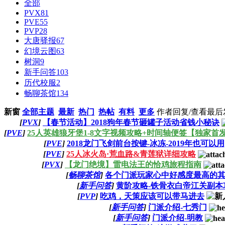
全部
PVX
81
PVE
55
PVP
28
大唐驿报
67
幻境云图
63
树洞
9
新手问答
103
历代校服
2
畅聊茶馆
134
新窗
全部主题
最新
热门
热帖
有料
更多
作者
回复/查看
最后
[
PVX
]
【春节活动】2018狗年春节砸罐子活动省钱小秘诀
[
PVE
]
25人英雄狼牙堡1-8文字视频攻略+时间轴便签【独家首
[
PVE
]
2018龙门飞剑前台按键-冰冻-2019年也可以用
[
PVE
]
25人冰火岛·荒血路&青莲狱详细攻略
[
PVX
]
【龙门绝境】雷电法王的恰鸡旅程指南
[
畅聊茶馆
]
各个门派玩家心中好感度最高的
[
新手问答
]
黄阶攻略-铁骨衣白帝江关副本
[
PVP
]
吃鸡，天策应该可以带马进去
[
新手问答
]
门派介绍-七秀门
[
新手问答
]
门派介绍-明教