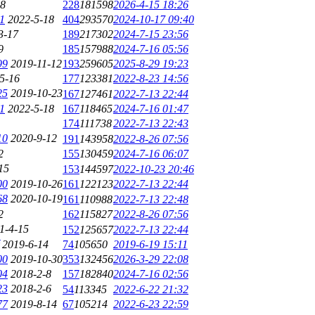
-8
228
181598
2026-4-15 18:26
1
2022-5-18
404
293570
2024-10-17 09:40
3-17
189
217302
2024-7-15 23:56
9
185
157988
2024-7-16 05:56
99
2019-11-12
193
259605
2025-8-29 19:23
5-16
177
123381
2022-8-23 14:56
25
2019-10-23
167
127461
2022-7-13 22:44
1
2022-5-18
167
118465
2024-7-16 01:47
174
111738
2022-7-13 22:43
10
2020-9-12
191
143958
2022-8-26 07:56
2
155
130459
2024-7-16 06:07
15
153
144597
2022-10-23 20:46
00
2019-10-26
161
122123
2022-7-13 22:44
68
2020-10-19
161
110988
2022-7-13 22:48
2
162
115827
2022-8-26 07:56
1-4-15
152
125657
2022-7-13 22:44
2019-6-14
74
105650
2019-6-19 15:11
00
2019-10-30
353
132456
2026-3-29 22:08
04
2018-2-8
157
182840
2024-7-16 02:56
23
2018-2-6
54
113345
2022-6-22 21:32
77
2019-8-14
67
105214
2022-6-23 22:59