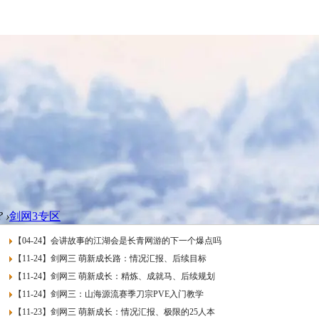
?
›
剑网3专区