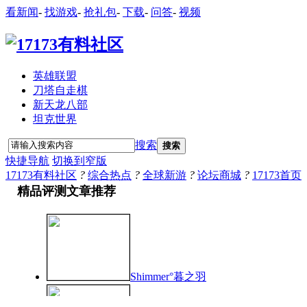
看新闻
-
找游戏
-
抢礼包
-
下载
-
问答
-
视频
英雄联盟
刀塔自走棋
新天龙八部
坦克世界
搜索
搜索
快捷导航
切换到窄版
17173有料社区
?
综合热点
?
全球新游
?
论坛商城
?
17173首页