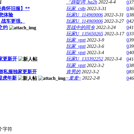
『薛啶谔_ha2h
2022-4-4
0
37
典怀旧服】**
玩家_csfp
2022-3-31
0
36
您体验
玩家U_114969006
2022-3-31
0
38
，战车更强。
玩家U_114969006
2022-3-27
0
42
之约
苦战中的同乡
2022-3-24
0
41
玩家U_135650265
2022-3-17
0
33
玩家_ypzt
2022-3-9
0
39
玩家_ypzt
2022-3-6
0
39
玩家_ypzt
2022-3-4
0
40
独家更新开
玩家U_133392252
2022-3-4
0
41
玩家_ypzt
2022-3-2
0
38
,手游私服独家更新开
肯男的
2022-3-2
0
83
迎虎年新
~麦麦~
2022-2-8
0
46
个字符