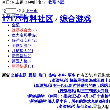
今日:
6
|
主题:
2140
|
排名:
7
|
收藏本版
1
2
/ 2 页
下一页
返 回
17173有料社区
›
综合游戏
全部
这游戏会火
687
魔力宝贝手游
6
好游戏安利
425
全球新游
58
吐槽星人
291
新游福利
70
第五人格
32
新游快讯
131
新窗
全部主题
最新
热门
热帖
有料
更多
作者
回复/查看
最后
[
新游福利
]
超新星热血海贼王薇卡
[
新游福利
]
有一起玩新游特邀号的吗，飒飒
[
新游福利
]
时空王朝盛大开服
[
新游福利
]
《剑网3：指尖江湖》4月16日十点抢
[
新游福利
]
骗人是小狗，所有的游戏充值都能
[
新游福利
]
新仙剑oL