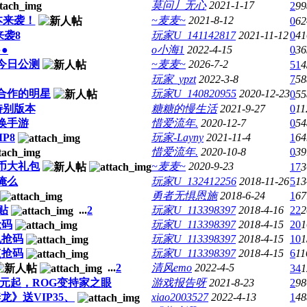
莫问丿无心
2021-1-17
2
99
本来袭！
~麦麦~
2021-8-12
0
62
袭8
玩家U_141142817
2021-11-12
0
41
●●
o小海1
2022-4-15
0
36
今日公测
~麦麦~
2026-7-2
51
4
玩家_ypzt
2022-3-8
7
58
合作的明星
玩家U_140820955
2020-12-23
0
55
特别版本
糖糖的慢生活
2021-9-27
0
11
唤手游
惜爱流年.
2020-12-7
0
54
P8
玩家-Layny
2021-11-4
1
64
惜爱流年.
2020-10-8
0
39
币大礼包
~麦麦~
2020-9-23
17
3
俺么
玩家U_132412256
2018-11-26
5
13
勇者无惧恩施
2018-6-24
1
67
贴
...
2
玩家U_113398397
2018-4-16
22
2
抢码
玩家U_113398397
2018-4-15
20
1
机抢码
玩家U_113398397
2018-4-15
10
1
点抢码
玩家U_113398397
2018-4-15
6
11
...
2
清风emo
2022-4-5
34
1
999元起，ROG变持家之眼
游戏报告呀
2021-8-23
2
98
龙》送VIP35、
xiao2003527
2022-4-13
1
48