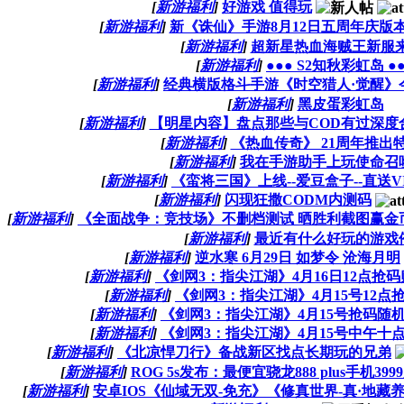
[
新游福利
]
好游戏 值得玩
[
新游福利
]
新《诛仙》手游8月12日五周年庆版
[
新游福利
]
超新星热血海贼王新服来
[
新游福利
]
●●● S2知秋彩虹岛 ●
[
新游福利
]
经典横版格斗手游《时空猎人·觉醒》
[
新游福利
]
黑皮蛋彩虹岛
[
新游福利
]
【明星内容】盘点那些与COD有过深度
[
新游福利
]
《热血传奇》 21周年推出
[
新游福利
]
我在手游助手上玩使命召
[
新游福利
]
《蛮将三国》上线--爱豆盒子--直送VI
[
新游福利
]
闪现狂撒CODM内测码
[
新游福利
]
《全面战争：竞技场》不删档测试 晒胜利截图赢金
[
新游福利
]
最近有什么好玩的游戏
[
新游福利
]
逆水寒 6月29日 如梦令 沧海月明
[
新游福利
]
《剑网3：指尖江湖》4月16日12点抢码
[
新游福利
]
《剑网3：指尖江湖》4月15号12点
[
新游福利
]
《剑网3：指尖江湖》4月15号抢码随
[
新游福利
]
《剑网3：指尖江湖》4月15号中午十
[
新游福利
]
《北凉悍刀行》备战新区找点长期玩的兄弟
[
新游福利
]
ROG 5s发布：最便宜骁龙888 plus手机3
[
新游福利
]
安卓IOS《仙域无双-免充》《修真世界-真·地藏养