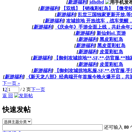
[
新游福利
]
jdhdbd
[
新游福利
]
【双线】【销魂彩虹岛】 【微变经
[
新游福利
]
乱世三国独家更新开放,等
[
新游福利
]
攻城掠地 开放战车，战车觉醒
[
新游福利
]
《庆余年》手游全面上线，共赴余年
[
新游福利
]
新仙剑oL页游
[
新游福利
]
黑皮彩虹岛
[
新游福利
]
黑皮蛋彩虹岛
[
新游福利
]
皮蛋彩虹岛
[
新游福利
]
【御剑攻城掠地**,SF,**,仿官服,**
[
新游福利
]
皮蛋彩虹岛
[
新游福利
]
【御剑攻城掠地私服,SF,**,仿官服
[
新游福利
]
《新天龙八部》经典端开年首服今晚火爆开启，共
下一页 »
1
2
/ 2 页
下一页
返 回
快速发帖
还可输入
80