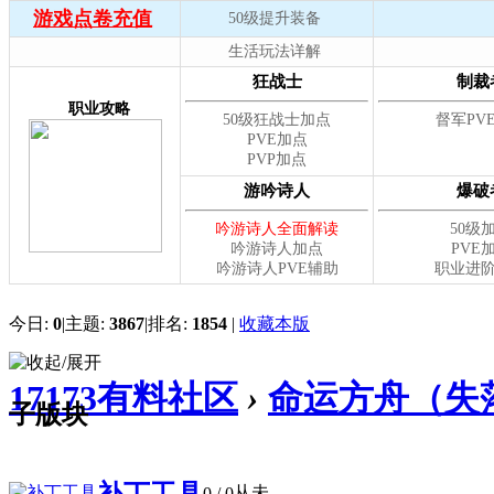
今日:
0
|
主题:
3867
|
排名:
1854
|
收藏本版
17173有料社区
›
命运方舟（失
子版块
补丁工具
从未
0
/ 0