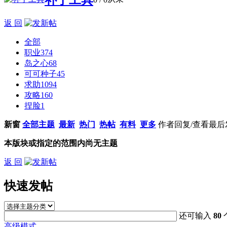
返 回
全部
职业
374
岛之心
68
可可种子
45
求助
1094
攻略
160
捏脸
1
新窗
全部主题
最新
热门
热帖
有料
更多
作者
回复/查看
最后
本版块或指定的范围内尚无主题
返 回
快速发帖
还可输入
80
高级模式