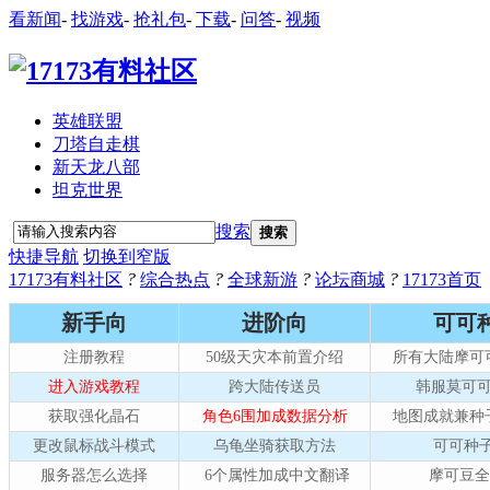
看新闻
-
找游戏
-
抢礼包
-
下载
-
问答
-
视频
英雄联盟
刀塔自走棋
新天龙八部
坦克世界
搜索
搜索
快捷导航
切换到窄版
17173有料社区
?
综合热点
?
全球新游
?
论坛商城
?
17173首页