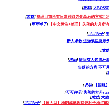
[
攻略
]
大BOS
[
攻略
]
整理目前所有日常获取强化晶石的方式(12/0
[
可可种子
]
【中文标注+整理】失落的方舟所有
[
可可种子
]
新人求救 进游戏里提示
[
求
[
求助
]
请问有人知道杜
失落的方舟 不可
[
[
求助
]
【国服】
[
可可种子
]
失落的方舟st
[
求助
]
求助
[
可可种子
]
【超大型】地图成就攻略兼种子地点解析