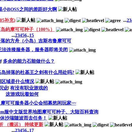
S跟小BOSS之间的差距好大啊
5补充)
...
2
3
岛屿摩可可种子（100%）
...
2
3
4
5
6
..
15
失落的方舟（小岛）吉斯布鲁摩可可
无法连接服务器，服务器即将关闭
助
]
多余的能力石能做什么？
基岛掉落的杜基王之剑有什么用处吗?
用区域是什么情况
职业
]
有没有职业游戏的
这游戏玩着如何
摩可可服务器小公会招募悠闲玩家~~
eam服中文版世界地图摩可可种子、大陆百科查询
休沙瑞随波而去任务！
 （搬运） 持续更新
...
2
3
4
5
6
..
17