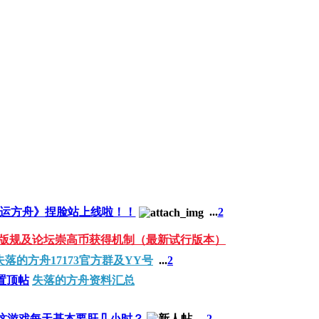
运方舟》捏脸站上线啦！！
...
2
版规及论坛崇高币获得机制（最新试行版本）
失落的方舟17173官方群及YY号
...
2
置顶帖
失落的方舟资料汇总
这游戏每天基本要肝几小时？
...
2