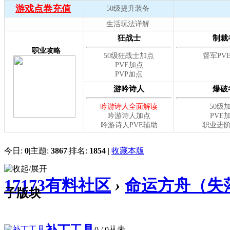
今日:
0
|
主题:
3867
|
排名:
1854
|
收藏本版
17173有料社区
›
命运方舟（失
子版块
补丁工具
从未
0
/ 0