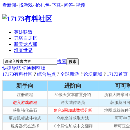
看新闻
-
找游戏
-
抢礼包
-
下载
-
问答
-
视频
英雄联盟
刀塔自走棋
新天龙八部
坦克世界
搜索
搜索
快捷导航
切换到窄版
17173有料社区
?
综合热点
?
全球新游
?
论坛商城
?
17173首页