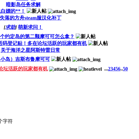
暗影岛任务求解
白嫖的**！
失落的方舟steam服汉化补丁
[
求助
]
萌新求问！
个约定岛的第二颗摩可可怎么拿？
活码登记贴！多在论坛活跃的玩家都有机
关于海洋之星阿斯特雷日常
（小岛）吉斯布鲁摩可可
论坛活跃的玩家都有机
...
2
3
4
5
6
..
50
个字符