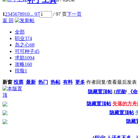
1
2
3
4
5
6
7
8
9
10
... 97
/ 97 页
下一页
返 回
全部
职业
374
岛之心
68
可可种子
45
求助
1094
攻略
160
捏脸
1
新窗
投票
最新
热门
热帖
有料
更多
作者
回复/查看
最后发表
隐藏置顶帖
[
捏脸
]
《命
隐藏置顶帖
失落的方舟
隐藏置顶帖
隐藏
[
职业
]
人还多不多，