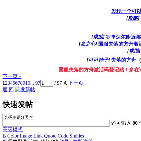
发现一个可以
[
攻略
]
[
求助
]
罗亨达尔附近那
[
岛之心
]
国服失落的方舟激
[
求助
]
[
可可种子
]
失落的方舟
国服失落的方舟激活码登记贴！多在
下一页 »
1
2
3
4
5
6
7
8
9
10
... 97
/ 97 页
下一页
返 回
快速发帖
还可输入
80
高级模式
B
Color
Image
Link
Quote
Code
Smilies