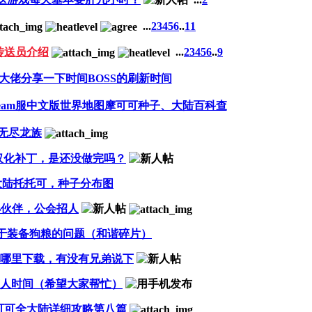
...
2
3
4
5
6
..
11
传送员介绍
...
2
3
4
5
6
..
9
大佬分享一下时间BOSS的刷新时间
team服中文版世界地图摩可可种子、大陆百科查
无尽龙族
有汉化补丁，是还没做完吗？
大陆托托可，种子分布图
小伙伴，公会招人
于装备狗粮的问题（和谐碎片）
哪里下载，有没有兄弟说下
人时间（希望大家帮忙）
可可全大陆详细攻略第八篇