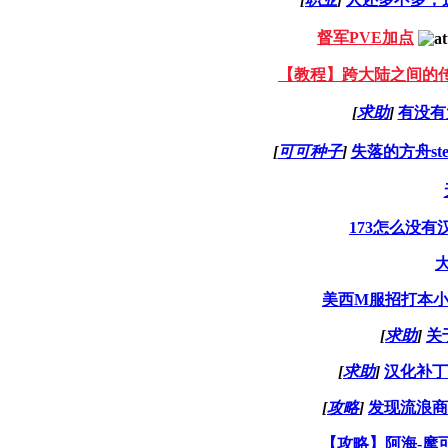
督军PVE加点
【教程】跨大陆之间的
[
求助
]
有没有
[
可可种子
]
失落的方舟s
173怎么没
美西M服招打本
[
求助
]
关
[
求助
]
汉化补丁
[
攻略
]
发现流浪商
【攻略】阿海-摩