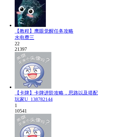
【教程】鹰眼觉醒任务攻略
水电费三
22
21397
【卡牌】卡牌进阶攻略，思路以及搭配
玩家U_138782144
1
10541