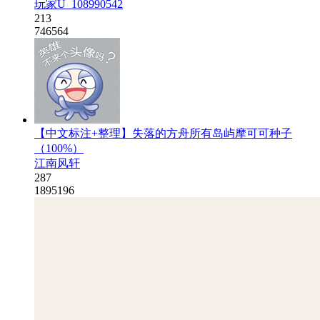
玩家U_108990542
213
746564
【中文标注+整理】失落的方舟所有岛屿摩可可种子
（100%）
江南风轩
287
1895196