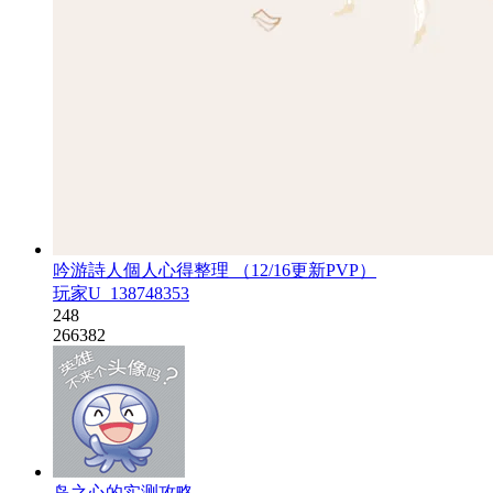
吟游詩人個人心得整理 （12/16更新PVP）
玩家U_138748353
248
266382
岛之心的实测攻略