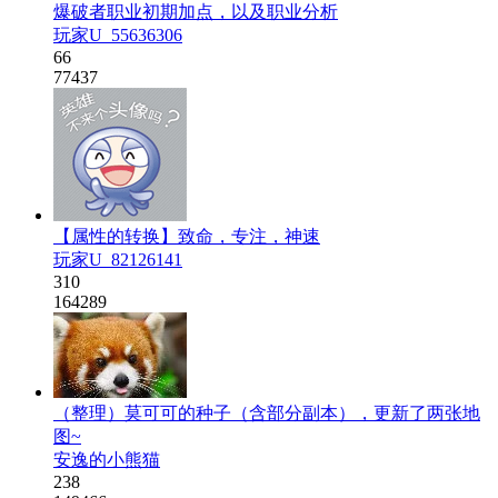
爆破者职业初期加点，以及职业分析
玩家U_55636306
66
77437
【属性的转换】致命，专注，神速
玩家U_82126141
310
164289
（整理）莫可可的种子（含部分副本），更新了两张地
图~
安逸的小熊猫
238