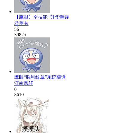
【鹰眼】全技能+升华翻译
君墨衣
56
39825
鹰眼“胜利纹章”系统翻译
江南风轩
0
8610