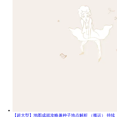
【超大型】地图成就攻略兼种子地点解析 （搬运） 持续