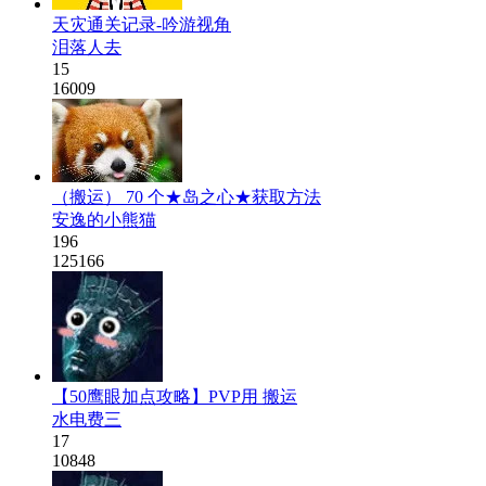
天灾通关记录-吟游视角
泪落人去
15
16009
（搬运） 70 个★岛之心★获取方法
安逸的小熊猫
196
125166
【50鹰眼加点攻略】PVP用 搬运
水电费三
17
10848