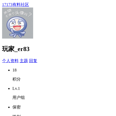
17173有料社区
玩家_er83
个人资料
主题
回复
18
积分
Lv.1
用户组
保密