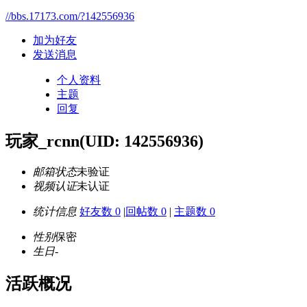
//bbs.17173.com/?142556936
加为好友
发送消息
个人资料
主题
回复
玩家_rcnn
(UID: 142556936)
邮箱状态
未验证
视频认证
未认证
统计信息
好友数 0
|
回帖数 0
|
主题数 0
性别
保密
生日
-
活跃概况