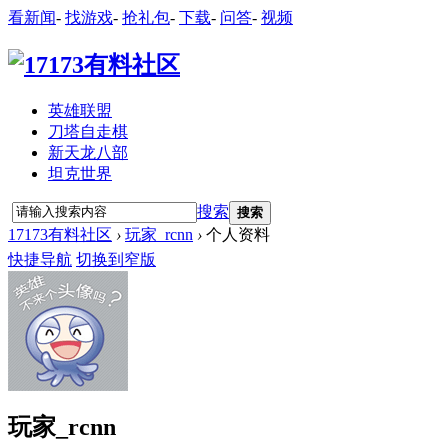
看新闻
-
找游戏
-
抢礼包
-
下载
-
问答
-
视频
英雄联盟
刀塔自走棋
新天龙八部
坦克世界
搜索
搜索
17173有料社区
›
玩家_rcnn
›
个人资料
快捷导航
切换到窄版
玩家_rcnn