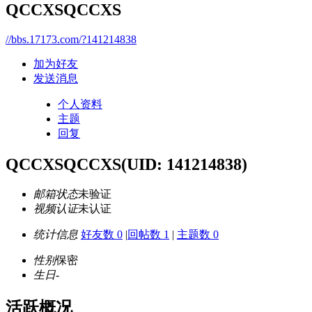
QCCXSQCCXS
//bbs.17173.com/?141214838
加为好友
发送消息
个人资料
主题
回复
QCCXSQCCXS
(UID: 141214838)
邮箱状态
未验证
视频认证
未认证
统计信息
好友数 0
|
回帖数 1
|
主题数 0
性别
保密
生日
-
活跃概况