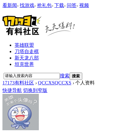
看新闻
-
找游戏
-
抢礼包
-
下载
-
问答
-
视频
英雄联盟
刀塔自走棋
新天龙八部
坦克世界
搜索
搜索
17173有料社区
›
QCCXSQCCXS
›
个人资料
快捷导航
切换到窄版